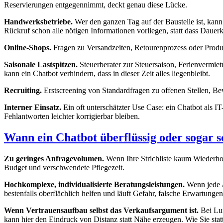
Reservierungen entgegennimmt, deckt genau diese Lücke.
Handwerksbetriebe.
Wer den ganzen Tag auf der Baustelle ist, kann 
Rückruf schon alle nötigen Informationen vorliegen, statt dass Dauerk
Online-Shops.
Fragen zu Versandzeiten, Retourenprozess oder Produkt
Saisonale Lastspitzen.
Steuerberater zur Steuersaison, Ferienvermi
kann ein Chatbot verhindern, dass in dieser Zeit alles liegenbleibt.
Recruiting.
Erstscreening von Standardfragen zu offenen Stellen, Bew
Interner Einsatz.
Ein oft unterschätzter Use Case: ein Chatbot als IT
Fehlantworten leichter korrigierbar bleiben.
Wann ein Chatbot überflüssig oder sogar sc
Zu geringes Anfragevolumen.
Wenn Ihre Strichliste kaum Wiederholu
Budget und verschwendete Pflegezeit.
Hochkomplexe, individualisierte Beratungsleistungen.
Wenn jede A
bestenfalls oberflächlich helfen und läuft Gefahr, falsche Erwartunge
Wenn Vertrauensaufbau selbst das Verkaufsargument ist.
Bei Lux
kann hier den Eindruck von Distanz statt Nähe erzeugen. Wie Sie stat