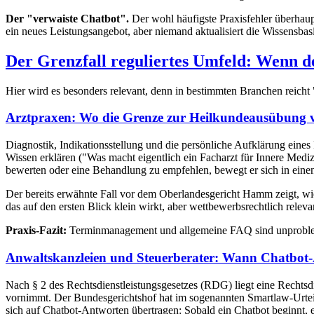
Der "verwaiste Chatbot".
Der wohl häufigste Praxisfehler überhaup
ein neues Leistungsangebot, aber niemand aktualisiert die Wissensbasi
Der Grenzfall reguliertes Umfeld: Wenn d
Hier wird es besonders relevant, denn in bestimmten Branchen reicht 
Arztpraxen: Wo die Grenze zur Heilkundeausübung v
Diagnostik, Indikationsstellung und die persönliche Aufklärung eines 
Wissen erklären ("Was macht eigentlich ein Facharzt für Innere Medi
bewerten oder eine Behandlung zu empfehlen, bewegt er sich in einen 
Der bereits erwähnte Fall vor dem Oberlandesgericht Hamm zeigt, wie
das auf den ersten Blick klein wirkt, aber wettbewerbsrechtlich relev
Praxis-Fazit:
Terminmanagement und allgemeine FAQ sind unproblemat
Anwaltskanzleien und Steuerberater: Wann Chatbot-A
Nach § 2 des Rechtsdienstleistungsgesetzes (RDG) liegt eine Rechtsdi
vornimmt. Der Bundesgerichtshof hat im sogenannten Smartlaw-Urteil be
sich auf Chatbot-Antworten übertragen: Sobald ein Chatbot beginnt, ei