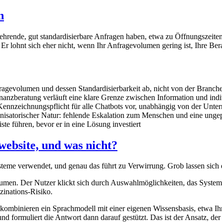
n
ehrende, gut standardisierbare Anfragen haben, etwa zu Öffnungszeiten
 Er lohnt sich eher nicht, wenn Ihr Anfragevolumen gering ist, Ihre Bera
ragevolumen und dessen Standardisierbarkeit ab, nicht von der Branche
Finanzberatung verläuft eine klare Grenze zwischen Information und in
Kennzeichnungspflicht für alle Chatbots vor, unabhängig von der Unt
ganisatorischer Natur: fehlende Eskalation zum Menschen und eine unge
iste führen, bevor er in eine Lösung investiert
website, und was nicht?
ysteme verwendet, und genau das führt zu Verwirrung. Grob lassen sich 
äumen. Der Nutzer klickt sich durch Auswahlmöglichkeiten, das System
zinations-Risiko.
kombinieren ein Sprachmodell mit einer eigenen Wissensbasis, etwa Ih
d formuliert die Antwort dann darauf gestützt. Das ist der Ansatz, der f