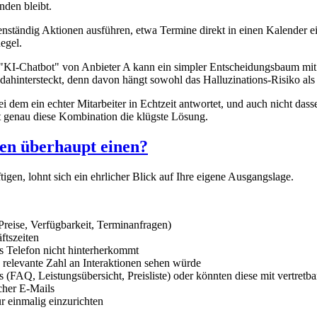
nden bleibt.
nständig Aktionen ausführen, etwa Termine direkt in einen Kalender ei
egel.
 "KI-Chatbot" von Anbieter A kann ein simpler Entscheidungsbaum mit 
dahintersteckt, denn davon hängt sowohl das Halluzinations-Risiko al
bei dem ein echter Mitarbeiter in Echtzeit antwortet, und auch nicht das
st genau diese Kombination die klügste Lösung.
en überhaupt einen?
tigen, lohnt sich ein ehrlicher Blick auf Ihre eigene Ausgangslage.
reise, Verfügbarkeit, Terminanfragen)
ftszeiten
as Telefon nicht hinterherkommt
e relevante Zahl an Interaktionen sehen würde
sis (FAQ, Leistungsübersicht, Preisliste) oder könnten diese mit vertr
cher E-Mails
nur einmalig einzurichten