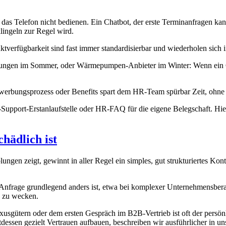
das Telefon nicht bedienen. Ein Chatbot, der erste Terminanfragen kanal
lingeln zur Regel wird.
verfügbarkeit sind fast immer standardisierbar und wiederholen sich in
etungen im Sommer, oder Wärmepumpen-Anbieter im Winter: Wenn ein Gr
erbungsprozess oder Benefits spart dem HR-Team spürbar Zeit, ohne das
-Support-Erstanlaufstelle oder HR-FAQ für die eigene Belegschaft. Hier 
hädlich ist
ngen zeigt, gewinnt in aller Regel ein simples, gut strukturiertes Kon
nfrage grundlegend anders ist, etwa bei komplexer Unternehmensbera
n zu wecken.
usgütern oder dem ersten Gespräch im B2B-Vertrieb ist oft der persön
tdessen gezielt Vertrauen aufbauen, beschreiben wir ausführlicher in u