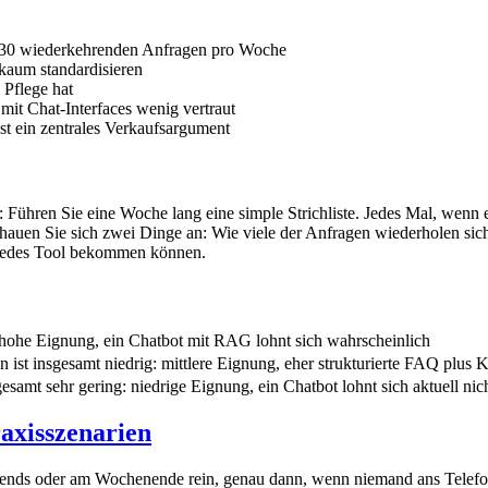
is 30 wiederkehrenden Anfragen pro Woche
 kaum standardisieren
 Pflege hat
 mit Chat-Interfaces wenig vertraut
bst ein zentrales Verkaufsargument
 Führen Sie eine Woche lang eine simple Strichliste. Jedes Mal, wenn
uen Sie sich zwei Dinge an: Wie viele der Anfragen wiederholen sich t
e jedes Tool bekommen können.
 hohe Eignung, ein Chatbot mit RAG lohnt sich wahrscheinlich
 ist insgesamt niedrig: mittlere Eignung, eher strukturierte FAQ plus 
samt sehr gering: niedrige Eignung, ein Chatbot lohnt sich aktuell nic
raxisszenarien
nds oder am Wochenende rein, genau dann, wenn niemand ans Telefon 