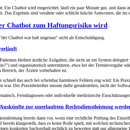
t: Ein Chatbot wird eingerichtet, läuft ein paar Monate gut, und dann 
s. Das Ergebnis sind veraltete oder schlicht falsche Antworten, die im
er Chatbot zum Haftungsrisiko wird
"der Chatbot war halt ungenau" nicht als Entschuldigung.
erläuft
Patienten bleiben ärztliche Aufgaben, die nicht an ein System delegiert
zin?") und organisatorisch unterstützen, etwa bei der Terminvergabe od
Bereich, der Ärzten vorbehalten ist.
 schnell das auch bei scheinbar harmlosen Fehlern eng wird: Ein Prax
ant war. Der Praxisbetreiber musste dafür geradestehen, nicht der Softw
isch, Ferndiagnosen oder individuelle medizinische Einschätzungen 
uskünfte zur unerlaubten Rechtsdienstleistung werde
enstleistung bereits dann vor, wenn eine rechtliche Prüfung des Einzelf
reits klargestellt, dass es keine Rolle spielt, mit welchen technischen
nen konkreten Sachverhalt rechtlich zu bewerten statt nur allgemeine I