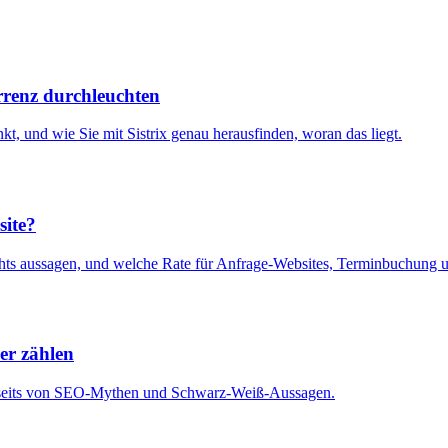
rrenz durchleuchten
t, und wie Sie mit Sistrix genau herausfinden, woran das liegt.
site?
 aussagen, und welche Rate für Anfrage-Websites, Terminbuchung und k
er zählen
 jenseits von SEO-Mythen und Schwarz-Weiß-Aussagen.