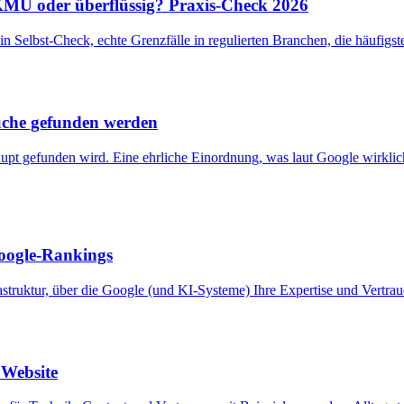
KMU oder überflüssig? Praxis-Check 2026
. Ein Selbst-Check, echte Grenzfälle in regulierten Branchen, die häufigs
uche gefunden werden
gefunden wird. Eine ehrliche Einordnung, was laut Google wirklich zä
Google-Rankings
rastruktur, über die Google (und KI-Systeme) Ihre Expertise und Vertr
 Website