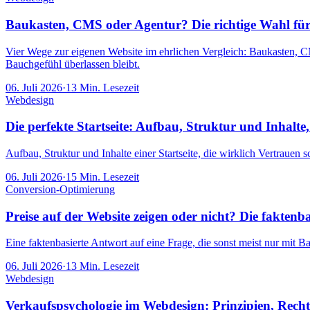
Baukasten, CMS oder Agentur? Die richtige Wahl für
Vier Wege zur eigenen Website im ehrlichen Vergleich: Baukasten, C
Bauchgefühl überlassen bleibt.
06. Juli 2026
·
13
Min. Lesezeit
Webdesign
Die perfekte Startseite: Aufbau, Struktur und Inhalte,
Aufbau, Struktur und Inhalte einer Startseite, die wirklich Vertrauen 
06. Juli 2026
·
15
Min. Lesezeit
Conversion-Optimierung
Preise auf der Website zeigen oder nicht? Die faktenb
Eine faktenbasierte Antwort auf eine Frage, die sonst meist nur mit
06. Juli 2026
·
13
Min. Lesezeit
Webdesign
Verkaufspsychologie im Webdesign: Prinzipien, Rech