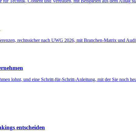
 für Technik, Content und Vertrauen, mit Beispielen aus dem Alltag sta
n
Referenzen, rechtssicher nach UWG 2026, mit Branchen-Matrix und Aud
ternehmen
men lohnt, und eine Schritt-für-Schritt-Anleitung, mit der Sie noch h
kings entscheiden