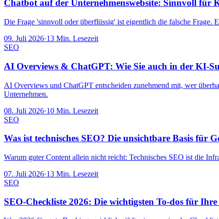
Chatbot auf der Unternehmenswebsite: Sinnvoll für 
Die Frage 'sinnvoll oder überflüssig' ist eigentlich die falsche Frage
09. Juli 2026
·
13
Min. Lesezeit
SEO
AI Overviews & ChatGPT: Wie Sie auch in der KI-S
AI Overviews und ChatGPT entscheiden zunehmend mit, wer überhaupt 
Unternehmen.
08. Juli 2026
·
10
Min. Lesezeit
SEO
Was ist technisches SEO? Die unsichtbare Basis für 
Warum guter Content allein nicht reicht: Technisches SEO ist die Inf
07. Juli 2026
·
13
Min. Lesezeit
SEO
SEO-Checkliste 2026: Die wichtigsten To-dos für Ihre