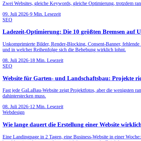
Zwei Websites, gleiche Keywords, gleiche Optimierung, trotzdem rank
09. Juli 2026
·
9
Min. Lesezeit
SEO
Ladezeit-Optimierung: Die 10 größten Bremsen auf Un
Unkomprimierte Bilder, Render-Blocking, Consent-Banner, fehlende Zu
und in welcher Reihenfolge sich die Behebung wirklich lohnt.
08. Juli 2026
·
18
Min. Lesezeit
SEO
Website für Garten- und Landschaftsbau: Projekte ric
Fast jede GaLaBau-Website zeigt Projektfotos, aber die wenigsten ra
dahinterstecken muss.
08. Juli 2026
·
12
Min. Lesezeit
Webdesign
Wie lange dauert die Erstellung einer Website wirklic
Eine Landingpage in 2 Tagen, eine Business-Website in einer Woche: Be