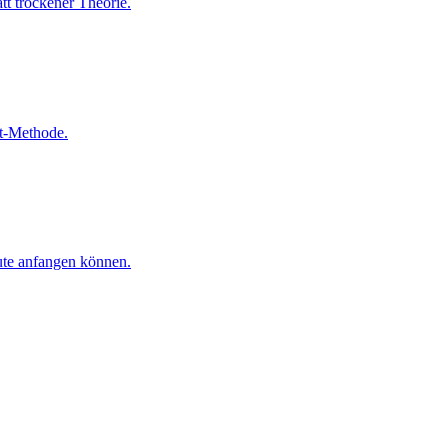
tt trockener Theorie.
it-Methode.
eute anfangen können.