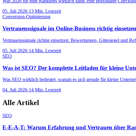
Was 2026 für gute Rankings wirklich zählt: eine praxisnahe Checkliste
05. Juli 2026
·
13
Min. Lesezeit
Conversion-Optimierung
Vertrauenssignale im Online-Business richtig einsetze
Vertrauenssignale richtig einsetzen: Bewertungen, Gütesiegel und 
05. Juli 2026
·
14
Min. Lesezeit
SEO
Was ist SEO? Der komplette Leitfaden für kleine Un
Was SEO wirklich bedeutet, warum es sich gerade für kleine Unterneh
04. Juli 2026
·
14
Min. Lesezeit
Alle Artikel
SEO
E-E-A-T: Warum Erfahrung und Vertrauen über Ran