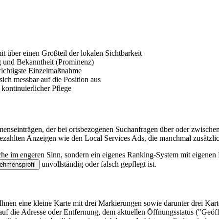
 über einen Großteil der lokalen Sichtbarkeit
g und Bekanntheit (Prominenz)
 wichtigste Einzelmaßnahme
ich messbar auf die Position aus
 kontinuierlicher Pflege
enseinträgen, der bei ortsbezogenen Suchanfragen über oder zwischen 
ezahlten Anzeigen wie den Local Services Ads, die manchmal zusätzlic
uche im engeren Sinn, sondern ein eigenes Ranking-System mit eigenen 
unvollständig oder falsch gepflegt ist.
ehmensprofil
 Ihnen eine kleine Karte mit drei Markierungen sowie darunter drei K
uf die Adresse oder Entfernung, dem aktuellen Öffnungsstatus ("Geöff