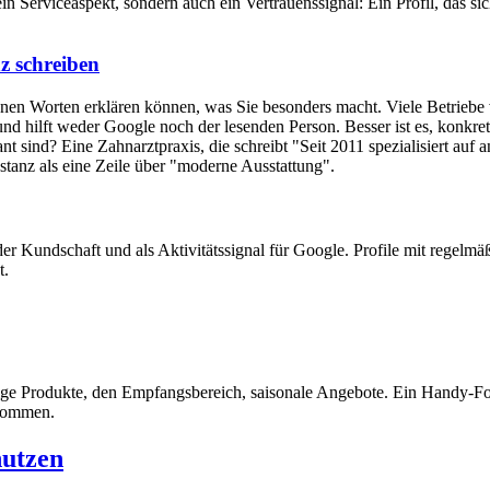
in Serviceaspekt, sondern auch ein Vertrauenssignal: Ein Profil, das s
z schreiben
eigenen Worten erklären können, was Sie besonders macht. Viele Betrieb
 und hilft weder Google noch der lesenden Person. Besser ist es, konkre
vant sind? Eine Zahnarztpraxis, die schreibt "Seit 2011 spezialisiert au
stanz als eine Zeile über "moderne Ausstattung".
der Kundschaft und als Aktivitätssignal für Google. Profile mit regelmäß
t.
tige Produkte, den Empfangsbereich, saisonale Angebote. Ein Handy-Fot
enommen.
nutzen