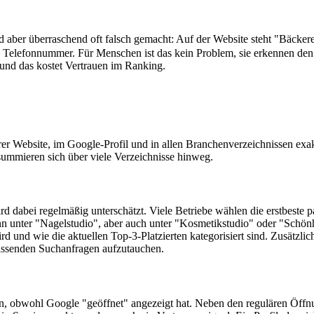
wird aber überraschend oft falsch gemacht: Auf der Website steht "Bäc
e Telefonnummer. Für Menschen ist das kein Problem, sie erkennen de
und das kostet Vertrauen im Ranking.
er Website, im Google-Profil und in allen Branchenverzeichnissen ex
summieren sich über viele Verzeichnisse hinweg.
d dabei regelmäßig unterschätzt. Viele Betriebe wählen die erstbeste p
ann unter "Nagelstudio", aber auch unter "Kosmetikstudio" oder "Schön
rd und wie die aktuellen Top-3-Platzierten kategorisiert sind. Zusätzli
assenden Suchanfragen aufzutauchen.
hen, obwohl Google "geöffnet" angezeigt hat. Neben den regulären Öffnu