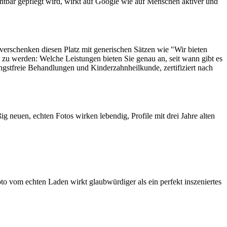
ichtbar gepflegt wird, wirkt auf Google wie auf Menschen aktiver und
e verschenken diesen Platz mit generischen Sätzen wie "Wir bieten
t zu werden: Welche Leistungen bieten Sie genau an, seit wann gibt es
f angstfreie Behandlungen und Kinderzahnheilkunde, zertifiziert nach
ig neuen, echten Fotos wirken lebendig, Profile mit drei Jahre alten
o vom echten Laden wirkt glaubwürdiger als ein perfekt inszeniertes