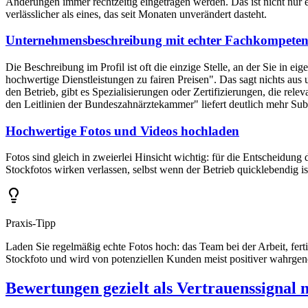
Änderungen immer rechtzeitig eingetragen werden. Das ist nicht nur e
verlässlicher als eines, das seit Monaten unverändert dasteht.
Unternehmensbeschreibung mit echter Fachkompeten
Die Beschreibung im Profil ist oft die einzige Stelle, an der Sie in 
hochwertige Dienstleistungen zu fairen Preisen". Das sagt nichts aus
den Betrieb, gibt es Spezialisierungen oder Zertifizierungen, die rele
den Leitlinien der Bundeszahnärztekammer" liefert deutlich mehr Sub
Hochwertige Fotos und Videos hochladen
Fotos sind gleich in zweierlei Hinsicht wichtig: für die Entscheidung 
Stockfotos wirken verlassen, selbst wenn der Betrieb quicklebendig is
Praxis-Tipp
Laden Sie regelmäßig echte Fotos hoch: das Team bei der Arbeit, fer
Stockfoto und wird von potenziellen Kunden meist positiver wahrg
Bewertungen gezielt als Vertrauenssignal 