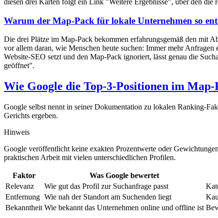
diesen drei Karten folgt ein Link "Weitere Ergebnisse", über den die r
Warum der Map-Pack für lokale Unternehmen so ents
Die drei Plätze im Map-Pack bekommen erfahrungsgemäß den mit Abstand
vor allem daran, wie Menschen heute suchen: Immer mehr Anfragen en
Website-SEO setzt und den Map-Pack ignoriert, lässt genau die Such
geöffnet".
Wie Google die Top-3-Positionen im Map-
Google selbst nennt in seiner Dokumentation zu lokalen Ranking-Fakt
Gerichts ergeben.
Hinweis
Google veröffentlicht keine exakten Prozentwerte oder Gewichtungen 
praktischen Arbeit mit vielen unterschiedlichen Profilen.
Faktor
Was Google bewertet
Relevanz
Wie gut das Profil zur Suchanfrage passt
Kat
Entfernung
Wie nah der Standort am Suchenden liegt
Kau
Bekanntheit
Wie bekannt das Unternehmen online und offline ist
Bew