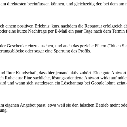
am direktesten beeinflussen können, und gleichzeitig der, bei dem am 
nach einem positiven Erlebnis: kurz nachdem die Reparatur erfolgreich
r eine kurze Nachfrage per E-Mail ein paar Tage nach dem Termin funk
er Geschenke einzutauschen, und auch das gezielte Filtern ("bitten Sie
rtungsblöcke oder sogar eine Sperrung des Profils.
nd Ihrer Kundschaft, dass hier jemand aktiv zuhört. Eine gute Antwort
h Ruhe aus: Eine sachliche, lösungsorientierte Antwort wirkt auf mitle
wird und wann sich stattdessen ein Löschantrag bei Google lohnt, zeigt
um eigenen Angebot passt, etwa weil sie den falschen Betrieb meint ode
tung.