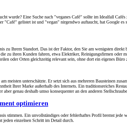
esucht wurde? Eine Suche nach "veganes Café" sollte im Idealfall Cafés
r "Café" gelistet ist und "vegan" nirgendwo auftaucht, hat Google es sc
is zu Ihrem Standort. Das ist der Faktor, den Sie am wenigsten direkt
, die zu ihren Kunden fahren, etwa Elektriker, Reinigungsfirmen oder 
teilen oder Orten gleichzeitig relevant sein, ohne dort ein eigenes Büro
er am meisten unterschätzte. Er setzt sich aus mehreren Bausteinen zus
eit Ihrer Marke außerhalb des Internets. Ein traditionsreiches Restau
er aber genau deshalb umso konsequenter an den anderen Stellschrauben
ament optimieren
is stimmen. Ein unvollständiges oder fehlerhaftes Profil bremst jede 
t jeden einzelnen Schritt im Detail durch.