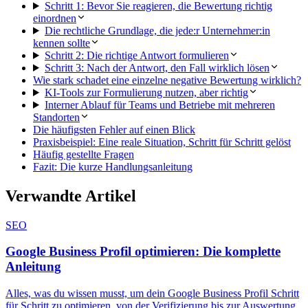
Schritt 1: Bevor Sie reagieren, die Bewertung richtig
einordnen
Die rechtliche Grundlage, die jede:r Unternehmer:in
kennen sollte
Schritt 2: Die richtige Antwort formulieren
Schritt 3: Nach der Antwort, den Fall wirklich lösen
Wie stark schadet eine einzelne negative Bewertung wirklich?
KI-Tools zur Formulierung nutzen, aber richtig
Interner Ablauf für Teams und Betriebe mit mehreren
Standorten
Die häufigsten Fehler auf einen Blick
Praxisbeispiel: Eine reale Situation, Schritt für Schritt gelöst
Häufig gestellte Fragen
Fazit: Die kurze Handlungsanleitung
Verwandte Artikel
SEO
Google Business Profil optimieren: Die komplette
Anleitung
Alles, was du wissen musst, um dein Google Business Profil Schritt
für Schritt zu optimieren, von der Verifizierung bis zur Auswertung