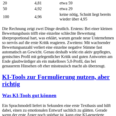
20
4,81
etwa 59
50
4,92
etwa 29
keine nötig, Schnitt liegt bereits
100
4,96
wieder über 4,95
Die Rechnung zeigt zwei Dinge deutlich. Erstens: Bei einer kleinen
Bewertungsbasis trifft eine einzelne schlechte Bewertung
überproportional hart, was erklärt, warum gerade neue Unternehmen
so nervös auf die erste Kritik reagieren. Zweitens: Mit wachsender
Bewertungsanzahl verliert eine einzelne negative Stimme fast
automatisch an Gewicht. Genau deshalb wirkt ein aktiv gepflegtes,
gemischtes Profil mit gelegentlicher Kritik und guten Antworten am
Ende glaubwürdiger als ein makelloses 5,0-Profil, das bei
genauerem Hinsehen oft eher misstrauisch macht als überzeugt.
KI-Tools zur Formulierung nutzen, aber
richtig
Was KI-Tools gut können
Ein Sprachmodell liefert in Sekunden eine erste Textbasis und hilft
dabei, einen zu emotionalen Entwurf sachlich zu glätten. Gerade
wenn der erste Ärger noch spürbar ist, kann eine KI-generierte