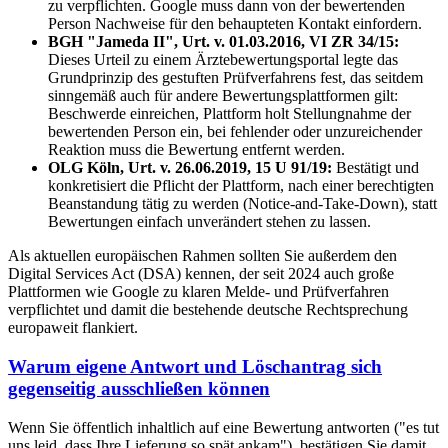
zu verpflichten. Google muss dann von der bewertenden
Person Nachweise für den behaupteten Kontakt einfordern.
BGH "Jameda II", Urt. v. 01.03.2016, VI ZR 34/15:
Dieses Urteil zu einem Ärztebewertungsportal legte das
Grundprinzip des gestuften Prüfverfahrens fest, das seitdem
sinngemäß auch für andere Bewertungsplattformen gilt:
Beschwerde einreichen, Plattform holt Stellungnahme der
bewertenden Person ein, bei fehlender oder unzureichender
Reaktion muss die Bewertung entfernt werden.
OLG Köln, Urt. v. 26.06.2019, 15 U 91/19:
Bestätigt und
konkretisiert die Pflicht der Plattform, nach einer berechtigten
Beanstandung tätig zu werden (Notice-and-Take-Down), statt
Bewertungen einfach unverändert stehen zu lassen.
Als aktuellen europäischen Rahmen sollten Sie außerdem den
Digital Services Act (DSA) kennen, der seit 2024 auch große
Plattformen wie Google zu klaren Melde- und Prüfverfahren
verpflichtet und damit die bestehende deutsche Rechtsprechung
europaweit flankiert.
Warum eigene Antwort und Löschantrag sich
gegenseitig ausschließen können
Wenn Sie öffentlich inhaltlich auf eine Bewertung antworten ("es tut
uns leid, dass Ihre Lieferung so spät ankam"), bestätigen Sie damit