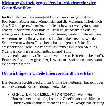
Meinungsfreiheit gegen Persönlichkeitsrecht: der
Grundkonflikt
Im Kern steht ein Spannungsfeld zwischen zwei geschützten
Positionen. Bewertende können sich auf die Meinungsfreiheit nach
Art. 5 Grundgesetz berufen, und die ist bewusst weit gefasst, auch
scharfe, überspitzte oder unfaire Kritik ist grundsätzlich erlaubt,
solange es sich um eine Meinungsäußerung handelt. Unternehmen
wiederum stehen ihr allgemeines Persönlichkeitsrecht sowie der
Schutz vor unwahren Tatsachenbehauptungen zur Seite. Die
entscheidende Trennlinie verläuft fast immer zwischen Meinung
("der Service war für mich enttäuschend") und
Tatsachenbehauptung ("ich wurde von diesem Betrieb nie bedient"),
Erstere ist fast immer geschützt, Letztere muss stimmen, sonst kann
sie entfernt werden.
Die wichtigsten Urteile laienverständlich erklärt
Die deutsche Rechtsprechung zu Online-Bewertungen hat sich über
mehrere zentrale Entscheidungen entwickelt:
BGH, Urt. v. 09.08.2022, VI ZR 1244/20:
Wenn ein
Unternehmen ernsthafte, konkrete Zweifel am tatsächlichen
Kundenkontakt äußert, reicht das aus, um Google zur Prüfung