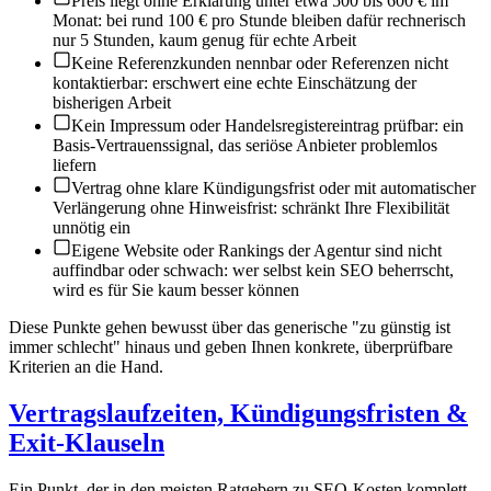
Preis liegt ohne Erklärung unter etwa 500 bis 600 € im
Monat: bei rund 100 € pro Stunde bleiben dafür rechnerisch
nur 5 Stunden, kaum genug für echte Arbeit
Keine Referenzkunden nennbar oder Referenzen nicht
kontaktierbar: erschwert eine echte Einschätzung der
bisherigen Arbeit
Kein Impressum oder Handelsregistereintrag prüfbar: ein
Basis-Vertrauenssignal, das seriöse Anbieter problemlos
liefern
Vertrag ohne klare Kündigungsfrist oder mit automatischer
Verlängerung ohne Hinweisfrist: schränkt Ihre Flexibilität
unnötig ein
Eigene Website oder Rankings der Agentur sind nicht
auffindbar oder schwach: wer selbst kein SEO beherrscht,
wird es für Sie kaum besser können
Diese Punkte gehen bewusst über das generische "zu günstig ist
immer schlecht" hinaus und geben Ihnen konkrete, überprüfbare
Kriterien an die Hand.
Vertragslaufzeiten, Kündigungsfristen &
Exit-Klauseln
Ein Punkt, der in den meisten Ratgebern zu SEO-Kosten komplett