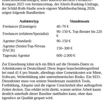
Kompass 2025 von freelancermap, der Ahrefs-Ranking-Umfrage,
der Schild-Roth-Studie sowie eigener Marktbeobachtung 2026,
zeigen folgende Bandbreiten:
Anbietertyp
Stundensatz
Freelancer (Einsteiger)
40–70 €
90–150 €, Top-Berater bis 220
Freelancer (erfahren/Spezialist)
€
Agentur (Standard)
90–150 €
Agentur (Senior/Top-Niveau
150–300 €
DACH)
Tagessatz Agentur
600–2.000 €
Zur Einordnung lohnt sich ein Blick auf die Destatis-Daten zu
Arbeitskosten in Deutschland: Diese liegen branchenübergreifend
bei rund 41 € pro Stunde, allerdings ohne Gemeinkosten wie Miete,
Software, Weiterbildung oder unternehmerisches Risiko. Ein SEO-
Dienstleister muss von seinem Stundensatz zusätzlich Tools,
Fortbildung, Akquise und die eigene Unsicherheit über auftragsfreie
Zeiten decken. Das erklärt recht direkt, warum seriöse Arbeit kaum
deutlich unterhalb dieser Baseline stattfinden kann, ohne dass
irgendwo an Qualität gespart wird.