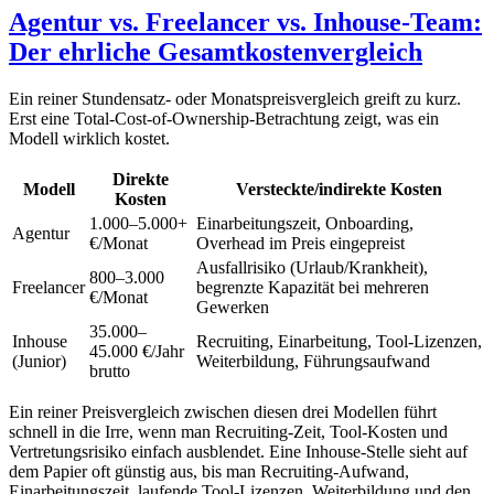
Agentur vs. Freelancer vs. Inhouse-Team:
Der ehrliche Gesamtkostenvergleich
Ein reiner Stundensatz- oder Monatspreisvergleich greift zu kurz.
Erst eine Total-Cost-of-Ownership-Betrachtung zeigt, was ein
Modell wirklich kostet.
Direkte
Modell
Versteckte/indirekte Kosten
Kosten
1.000–5.000+
Einarbeitungszeit, Onboarding,
Agentur
€/Monat
Overhead im Preis eingepreist
Ausfallrisiko (Urlaub/Krankheit),
800–3.000
Freelancer
begrenzte Kapazität bei mehreren
€/Monat
Gewerken
35.000–
Inhouse
Recruiting, Einarbeitung, Tool-Lizenzen,
45.000 €/Jahr
(Junior)
Weiterbildung, Führungsaufwand
brutto
Ein reiner Preisvergleich zwischen diesen drei Modellen führt
schnell in die Irre, wenn man Recruiting-Zeit, Tool-Kosten und
Vertretungsrisiko einfach ausblendet. Eine Inhouse-Stelle sieht auf
dem Papier oft günstig aus, bis man Recruiting-Aufwand,
Einarbeitungszeit, laufende Tool-Lizenzen, Weiterbildung und den