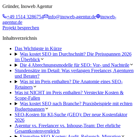
Gründer, Inoweb Agentur
+49 1514 3286754
info@inoweb-agentur.de
inoweb-
agentur.de
Projekt besprechen
Inhaltsverzeichnis
Das Wichtigste in Kürze
Was kostet SEO im Durchschnitt? Die Preisspannen 2026
im Überblick
Die 4 Abrechnungsmodelle für SEO: Vor- und Nachteile
Stundensätze im Detail: Was verlangen Freelancer, Agenturen
und Berater?
Was ist im Preis enthalten? Die Anatomie eines SEO-
Retainers
Was ist NICHT im Preis enthalten? Versteckte Kosten &
Scope-Fallen
Was kostet SEO nach Branche? Praxisbeispiele mit echten
Budgetspannen
SEO-Kosten für KI-Suche (GEO): Der neue Kostenfaktor
2026
Agentur vs. Freelancer vs. Inhouse-Team: Der ehrliche
Gesamtkostenvergleich
Einmalige SEO-Kosten: Audit, Relaunch, Migration