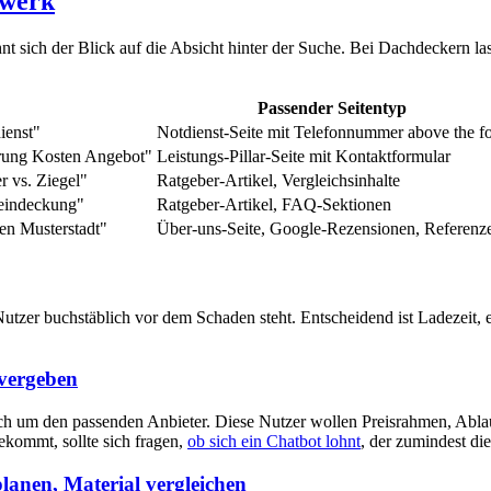
dwerk
nt sich der Blick auf die Absicht hinter der Suche. Bei Dachdeckern la
Passender Seitentyp
ienst"
Notdienst-Seite mit Telefonnummer above the f
rung Kosten Angebot"
Leistungs-Pillar-Seite mit Kontaktformular
r vs. Ziegel"
Ratgeber-Artikel, Vergleichsinhalte
eindeckung"
Ratgeber-Artikel, FAQ-Sektionen
en Musterstadt"
Über-uns-Seite, Google-Rezensionen, Referenz
tzer buchstäblich vor dem Schaden steht. Entscheidend ist Ladezeit, 
 vergeben
och um den passenden Anbieter. Diese Nutzer wollen Preisrahmen, Ablau
kommt, sollte sich fragen,
ob sich ein Chatbot lohnt
, der zumindest di
lanen, Material vergleichen