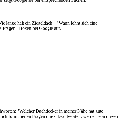
er zeigt Google sie bei entsprechenden Suchen.
e lange hält ein Ziegeldach", "Wann lohnt sich eine
he Fragen"-Boxen bei Google auf.
chworten: "Welcher Dachdecker in meiner Nähe hat gute
rlich formulierten Fragen direkt beantworten, werden von diesen