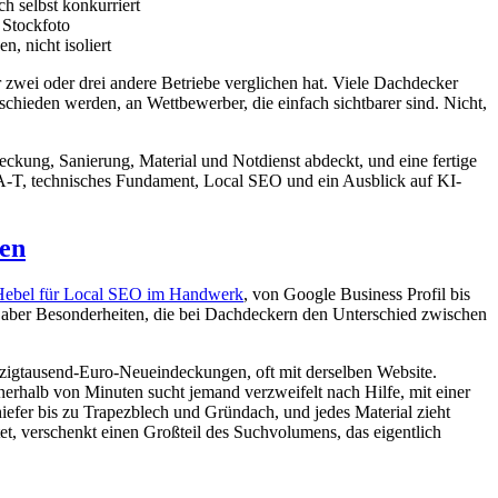
h selbst konkurriert
 Stockfoto
 nicht isoliert
r zwei oder drei andere Betriebe verglichen hat. Viele Dachdecker
schieden werden, an Wettbewerber, die einfach sichtbarer sind. Nicht,
eckung, Sanierung, Material und Notdienst abdeckt, und eine fertige
-A-T, technisches Fundament, Local SEO und ein Ausblick auf KI-
fen
Hebel für Local SEO im Handwerk
, von Google Business Profil bis
t aber Besonderheiten, die bei Dachdeckern den Unterschied zwischen
fzigtausend-Euro-Neueindeckungen, oft mit derselben Website.
nerhalb von Minuten sucht jemand verzweifelt nach Hilfe, mit einer
hiefer bis zu Trapezblech und Gründach, und jedes Material zieht
tet, verschenkt einen Großteil des Suchvolumens, das eigentlich