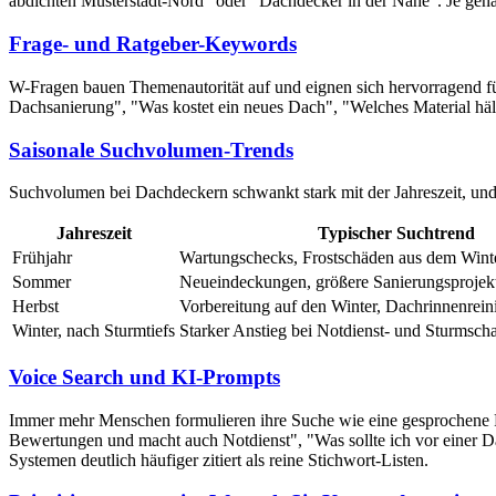
abdichten Musterstadt-Nord" oder "Dachdecker in der Nähe". Je genau
Frage- und Ratgeber-Keywords
W-Fragen bauen Themenautorität auf und eignen sich hervorragend fü
Dachsanierung", "Was kostet ein neues Dach", "Welches Material hä
Saisonale Suchvolumen-Trends
Suchvolumen bei Dachdeckern schwankt stark mit der Jahreszeit, und 
Jahreszeit
Typischer Suchtrend
Frühjahr
Wartungschecks, Frostschäden aus dem Winte
Sommer
Neueindeckungen, größere Sanierungsprojekt
Herbst
Vorbereitung auf den Winter, Dachrinnenrei
Winter, nach Sturmtiefs
Starker Anstieg bei Notdienst- und Sturmsc
Voice Search und KI-Prompts
Immer mehr Menschen formulieren ihre Suche wie eine gesprochene F
Bewertungen und macht auch Notdienst", "Was sollte ich vor einer Dac
Systemen deutlich häufiger zitiert als reine Stichwort-Listen.