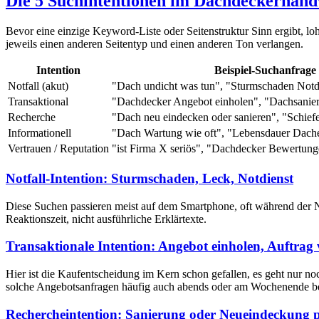
Die 5 Suchintentionen im Dachdeckerhan
Bevor eine einzige Keyword-Liste oder Seitenstruktur Sinn ergibt, loh
jeweils einen anderen Seitentyp und einen anderen Ton verlangen.
Intention
Beispiel-Suchanfrage
Notfall (akut)
"Dach undicht was tun", "Sturmschaden Notd
Transaktional
"Dachdecker Angebot einholen", "Dachsanie
Recherche
"Dach neu eindecken oder sanieren", "Schiefe
Informationell
"Dach Wartung wie oft", "Lebensdauer Dach
Vertrauen / Reputation
"ist Firma X seriös", "Dachdecker Bewertung
Notfall-Intention: Sturmschaden, Leck, Notdienst
Diese Suchen passieren meist auf dem Smartphone, oft während der Nu
Reaktionszeit, nicht ausführliche Erklärtexte.
Transaktionale Intention: Angebot einholen, Auftrag
Hier ist die Kaufentscheidung im Kern schon gefallen, es geht nur n
solche Angebotsanfragen häufig auch abends oder am Wochenende be
Rechercheintention: Sanierung oder Neueindeckung p