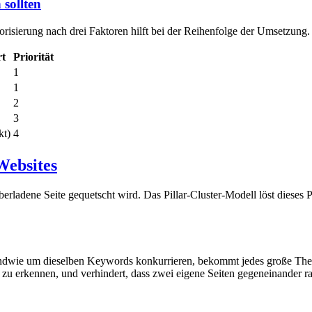
sollten
orisierung nach drei Faktoren hilft bei der Reihenfolge der Umsetzung.
t
Priorität
1
1
2
3
kt)
4
Websites
erladene Seite gequetscht wird. Das Pillar-Cluster-Modell löst dieses
ndwie um dieselben Keywords konkurrieren, bekommt jedes große Thema
u erkennen, und verhindert, dass zwei eigene Seiten gegeneinander rank