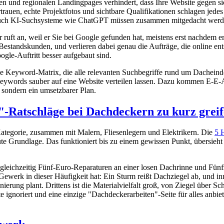
ten und regionalen Landingpages verhindert, dass Ihre Website gegen sic
rauen, echte Projektfotos und sichtbare Qualifikationen schlagen jedes
uch KI-Suchsysteme wie ChatGPT müssen zusammen mitgedacht werden,
 ruft an, weil er Sie bei Google gefunden hat, meistens erst nachdem e
Bestandskunden, und verlieren dabei genau die Aufträge, die online ent
gle-Auftritt besser aufgebaut sind.
ige Keyword-Matrix, die alle relevanten Suchbegriffe rund um Dacheind
 Keywords sauber auf eine Website verteilen lassen. Dazu kommen E-E
 sondern ein umsetzbarer Plan.
Ratschläge bei Dachdeckern zu kurz grei
tegorie, zusammen mit Malern, Fliesenlegern und Elektrikern. Die
5 
te Grundlage. Das funktioniert bis zu einem gewissen Punkt, übersieh
t gleichzeitig Fünf-Euro-Reparaturen an einer losen Dachrinne und Fün
Gewerk in dieser Häufigkeit hat: Ein Sturm reißt Dachziegel ab, und in
erung plant. Drittens ist die Materialvielfalt groß, von Ziegel über Sc
e ignoriert und eine einzige "Dachdeckerarbeiten"-Seite für alles anbie