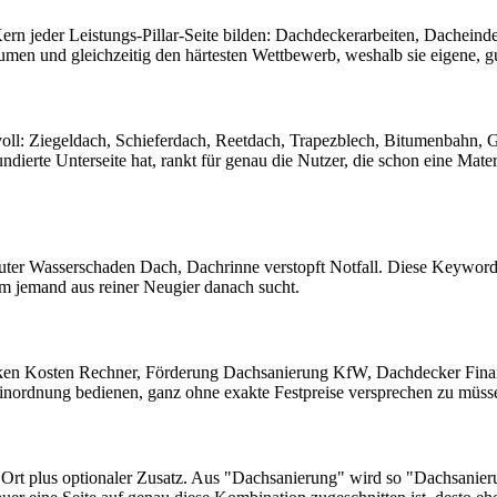
 Kern jeder Leistungs-Pillar-Seite bilden: Dachdeckerarbeiten, Dache
en und gleichzeitig den härtesten Wettbewerb, weshalb sie eigene, gut
oll: Ziegeldach, Schieferdach, Reetdach, Trapezblech, Bitumenbahn, G
ndierte Unterseite hat, rankt für genau die Nutzer, die schon eine Mat
uter Wasserschaden Dach, Dachrinne verstopft Notfall. Diese Keywor
m jemand aus reiner Neugier danach sucht.
ken Kosten Rechner, Förderung Dachsanierung KfW, Dachdecker Fina
 Einordnung bedienen, ganz ohne exakte Festpreise versprechen zu müss
lus Ort plus optionaler Zusatz. Aus "Dachsanierung" wird so "Dachsani