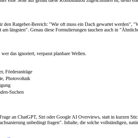
er eine Seite auf genau diese Kombination zugeschnitten ist, desto eh
r den Ratgeber-Bereich: "Wie oft muss ein Dach gewartet werden", "Wi
lt am längsten". Genau diese Formulierungen tauchen auch in "Ähnlic
wer das ignoriert, verpasst planbare Wellen.
r, Förderanträge
e, Photovoltaik
nigung
haden-Suchen
rage an ChatGPT, Siri oder Google AI Overviews, statt in kurzen Sti
hsanierung unbedingt fragen". Inhalte, die solche vollständigen, natü